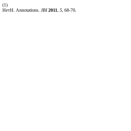
(1)
НетН. Annotations.
JBI
2011
,
5
, 68-70.