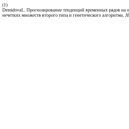
(1)
DemidovaL. Прогнозирование тенденций временных рядов на о
нечетких множеств второго типа и генетического алгоритма.
J