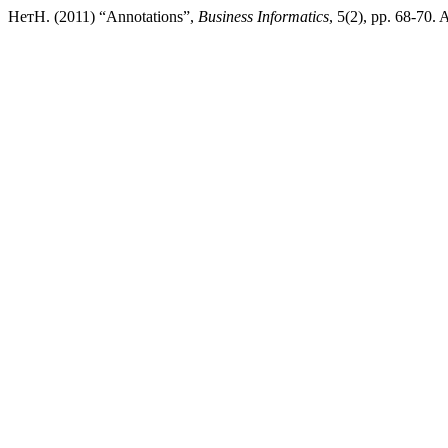
НетН. (2011) “Annotations”,
Business Informatics
, 5(2), pp. 68-70. 