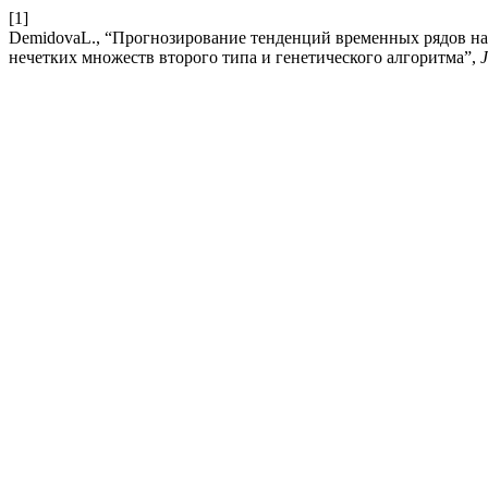
[1]
DemidovaL., “Прогнозирование тенденций временных рядов на
нечетких множеств второго типа и генетического алгоритма”,