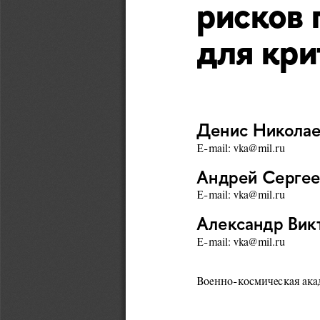
рисков 
для кри
Денис Николае
E
-
mail
: 
vka
@
mil
.
ru
Андрей Сергее
E
-
mail
: 
vka
@
mil
.
ru
Александр Вик
E
-
mail
: 
vka
@
mil
.
ru
Военно-космическая ака