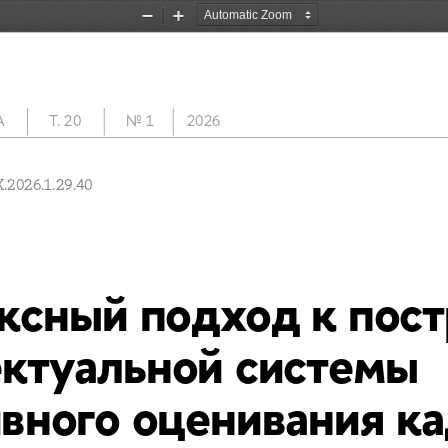
Zoom
Zoom
Out
In
   Т. 20            No 1         2026
.2026.1.29.40 
ксный подход к пост
ктуальной системы 
вного оценивания к