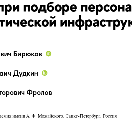
при подборе персона
тической инфрастру
вич Бирюков  
вич Дудкин  
торович Фролов
демия имени А. Ф. Можайского
, Санкт-Петербург, Россия