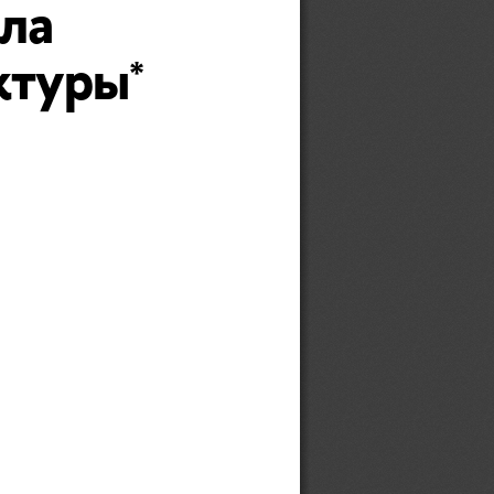
ла 
ктуры
*