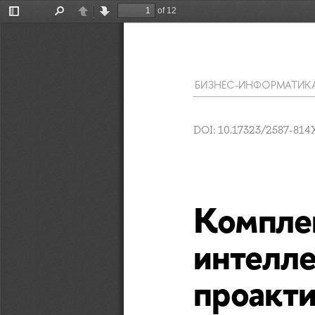
of 12
Toggle
Find
Previous
Next
Sidebar
БИЗНЕС-ИНФОРМАТИКА         
DOI: 10.17323/2587-814X
Компле
интелле
проакти